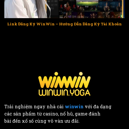
Link Đăng Ký WinWin – Hướng Dẫn Đăng Ký Tài Khoản
Trải nghiệm ngay nhà cái
winwin
với đa dạng
các
sản phẩm
từ casino, nổ hũ, game
đánh
bài
đến
xổ số
cùng
vô vàn
ưu đãi
.