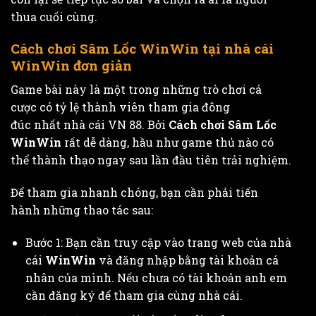
thua cuối cùng.
Cách chơi Sâm Lốc WinWin tại nhà cái
WinWin đơn giản
Game bài này là một trong những trò chơi cá
cược có tỷ lệ thành viên tham gia đông
đúc nhất nhà cái VN 88. Bởi
Cách chơi Sâm Lốc
WinWin
rất dễ dàng, hầu như game thủ nào có
thể thành thạo ngay sau lần đầu tiên trải nghiệm.
Để tham gia nhanh chóng, bạn cần phải tiến
hành những thao tác sau:
Bước 1: Bạn cần truy cập vào trang web của nhà
cái
WinWin
và đăng nhập bằng tài khoản cá
nhân của mình. Nếu chưa có tài khoản anh em
cần đăng ký để tham gia cùng nhà cái.