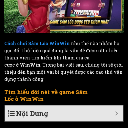
Cách chơi Sâm Lốc
WinWin
như thế nào nhằm hạ
gục đối thủ hiệu quả đang là vấn đề được rất nhiều
thành viên tìm kiếm khi tham gia cá
cược ở
WinWin
. Trong bài viết sau, chúng tôi sẽ giới
thiệu đến bạn một vài bí quyết được các cao thủ vận
dụng thành công.
Tìm hiểu đôi nét về game Sâm
Lốc ở WinWin
Nội Dung